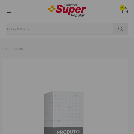
0
Página inicial