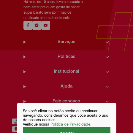
Há mais de 10 anos, levamos saúde e
bem-estar pra quem gosta de pagar
super barato sem abrir mão de
qualidade e bom atendimento.
Serviços
Políticas
Institucional
Ajuda
Fale conosco
Se você clicar no botão aceito ou continuar
navegando, consideramos que você aceita o uso
de nossos cookies.
Verifique nossa
Política de Privacidade.