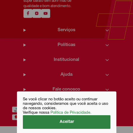
super barato sem abrir mão de
qualidade e bom atendimento.
Serviços
Políticas
Institucional
Ajuda
Fale conosco
Se você clicar no botão aceito ou continuar
navegando, consideramos que você aceita o uso
de nossos cookies.
Verifique nossa
Política de Privacidade.
Aceitar