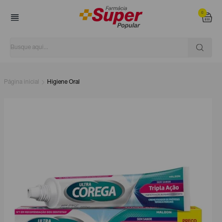
0
Página inicial
Higiene Oral