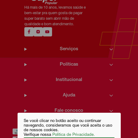
Há mais de 10 anos, levamos saúde e
bem-estar pra quem gosta de pagar
super barato sem abrir mão de
qualidade e bom atendimento.
Serviços
Políticas
Institucional
Ajuda
Fale conosco
Se você clicar no botão aceito ou continuar
navegando, consideramos que você aceita o uso
de nossos cookies.
Verifique nossa
Política de Privacidade.