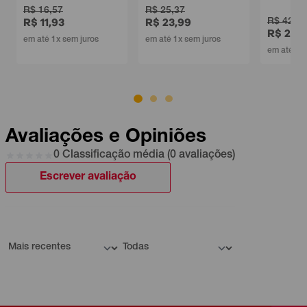
R$ 16,57
R$ 25,37
R$ 11,93
R$ 23,99
R$ 42,62
R$ 26,4
em até 1x sem juros
em até 1x sem juros
em até 1x 
Avaliações e Opiniões
0 Classificação média (0 avaliações)
Escrever avaliação