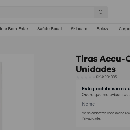
e e Bem-Estar
Saúde Bucal
Skincare
Beleza
Corp
Tiras Accu-
Unidades
SKU: 084885
Este produto não est
Quero que me avisem quan
Ao se cadastrar, você aceita r
Privacidade.