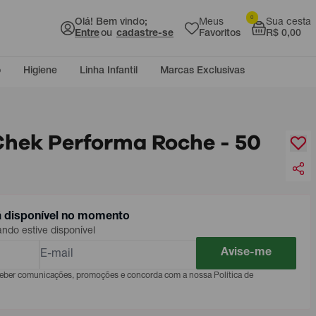
0
Olá! Bem vindo;
Meus
Sua cesta
Entre
ou
cadastre-se
Favoritos
R$ 0,00
o
Higiene
Linha Infantil
Marcas Exclusivas
Chek Performa Roche - 50
á disponível no momento
do estive disponível
Avise-me
eceber comunicações, promoções e concorda com a nossa Política de