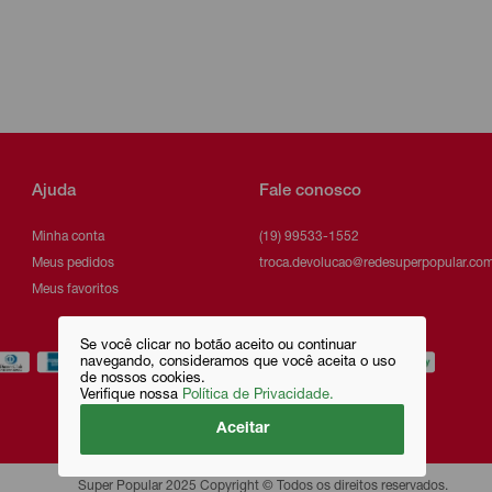
Ajuda
Fale conosco
Minha conta
(19) 99533-1552
Meus pedidos
troca.devolucao@redesuperpopular.com
Meus favoritos
Se você clicar no botão aceito ou continuar
navegando, consideramos que você aceita o uso
de nossos cookies.
Verifique nossa
Política de Privacidade.
Aceitar
Super Popular 2025 Copyright © Todos os direitos reservados.