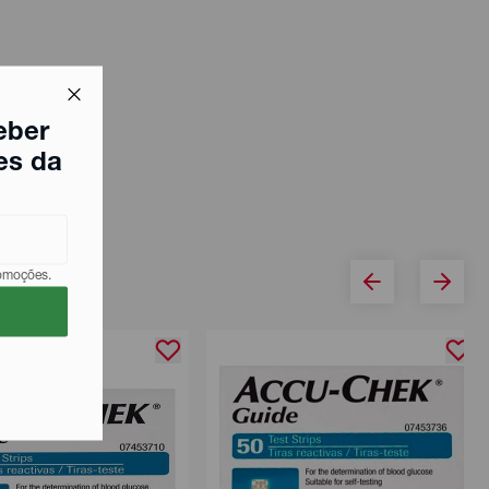
eber
es da
romoções.