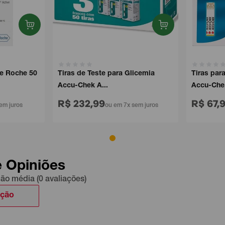
 Roche 50
Tiras de Teste para Glicemia
Tiras para 
Accu-Chek A...
Accu-Che...
R$ 232,99
R$ 67,99
 juros
ou em 7x sem juros
e Opiniões
ção média (0 avaliações)
ação