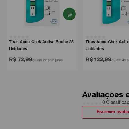
Tiras Accu-Chek Active Roche 25
Tiras Accu-Chek Active
Unidades
Unidades
R$ 72,99
R$ 122,99
ou em 2x sem juros
ou em 4x sem
Avaliações 
0 Classifica
Escrever avali