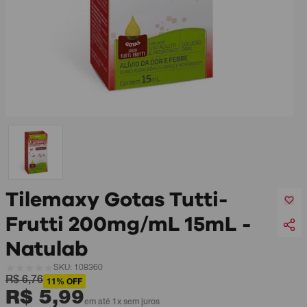
Tilemaxy Gotas Tutti-
Frutti 200mg/mL 15mL -
Natulab
SKU: 108360
R$ 6,76
11% OFF
R$ 5,99
em até 1x sem juros