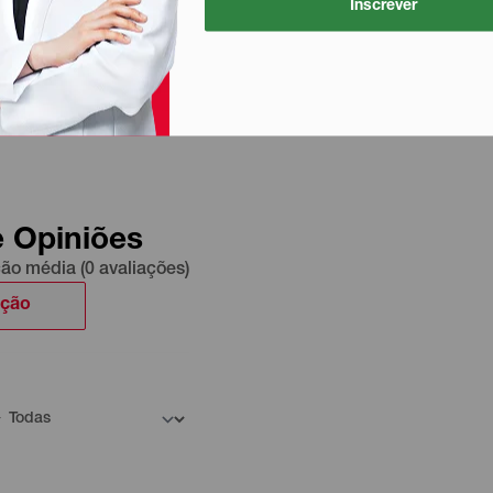
Inscrever
e Opiniões
ção média (0 avaliações)
ação