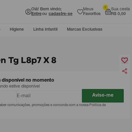
0
Olá! Bem vindo;
Meus
Sua cesta
Entre
ou
cadastre-se
Favoritos
R$ 0,00
o
Higiene
Linha Infantil
Marcas Exclusivas
Gn Tg L8p7 X 8
á disponível no momento
do estive disponível
Avise-me
eceber comunicações, promoções e concorda com a nossa Política de