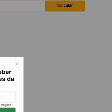
Calcular
eber
es da
romoções.