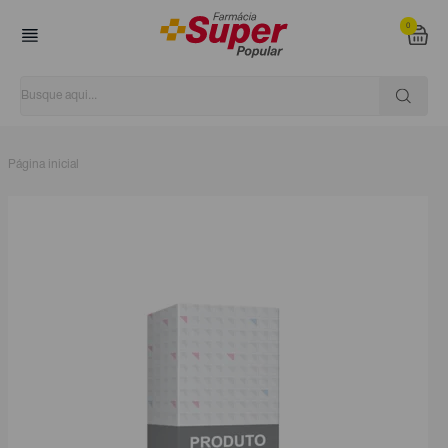
0
Página inicial