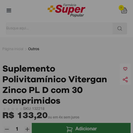
0
Página inicial
Outros
Suplemento
Polivitamínico Vitergan
Zinco PL D com 30
comprimidos
SKU: 132218
R$ 133,20
ou em 4x sem juros
Adicionar