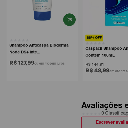
66% OFF
Shampoo Anticaspa Bioderma
Caspacil Shampoo An
Nodé DS+ Inte...
Contém 100mL
R$ 127,99
ou em 4x sem juros
R$ 144,81
R$ 48,99
em até 1x s
Avaliações 
0 Classifica
Escrever avali