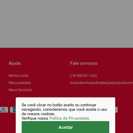
Ajuda
Fale conosco
Minha conta
(19) 99533-1552
Meus pedidos
troca.devolucao@redesuperpopular.com
Meus favoritos
Se você clicar no botão aceito ou continuar
navegando, consideramos que você aceita o uso
de nossos cookies.
Verifique nossa
Política de Privacidade.
Aceitar