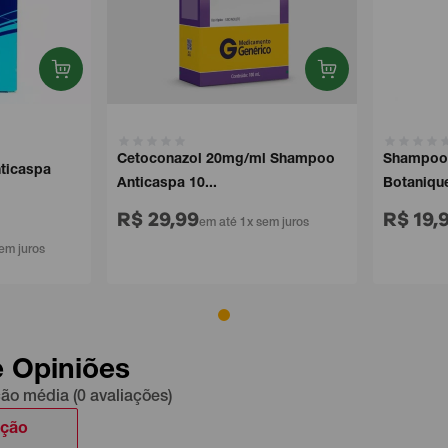
Cetoconazol 20mg/ml Shampoo
Shampoo 
ticaspa
Anticaspa 10...
Botanique
R$ 29,99
R$ 19,
em até 1x sem juros
em juros
e Opiniões
ção média (0 avaliações)
ação