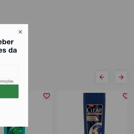
eber
es da
romoções.