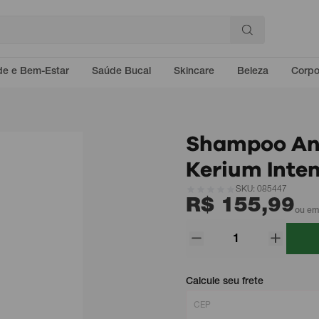
e e Bem-Estar
Saúde Bucal
Skincare
Beleza
Corp
Shampoo An
Kerium Inte
SKU: 085447
R$ 155,99
ou em
Calcule seu frete