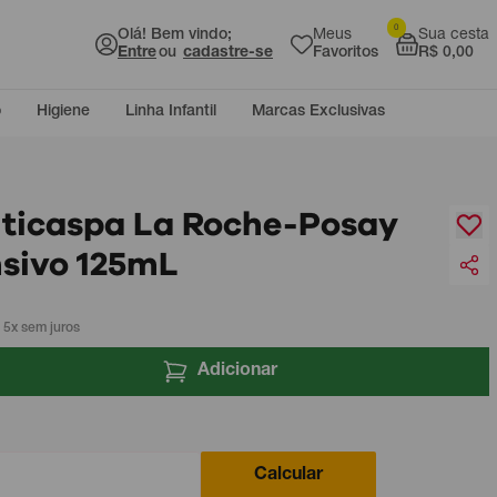
0
Olá! Bem vindo;
Meus
Sua cesta
Entre
ou
cadastre-se
Favoritos
R$ 0,00
o
Higiene
Linha Infantil
Marcas Exclusivas
ticaspa La Roche-Posay
nsivo 125mL
 5x sem juros
Adicionar
Calcular