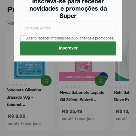
Inscreva-se para receber
Produtos relacionados
novidades e promoções da
Super
Ver todos
Aceito receber informações publicitários e promoções.
Inscrever
Nivea Sabonete Líquido
Refil Sabonete Líquido
Oil 250mL Waterli...
Dove Pele Sensíve...
R$ 25,49
R$ 13,49
em até 1x sem juros
em até 1x sem juros