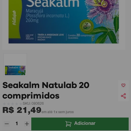
Seakalm Natulab 20
comprimidos
SKU: 080626
R$ 21,49
em até 1x sem juros
Adicionar