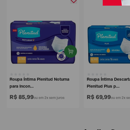
Roupa Íntima Plenitud Noturna
Roupa Íntima Descartáv
para Incon...
Plenitud Plus p...
R$ 85,99
R$ 69,99
ou em 2x sem juros
ou em 2x sem 