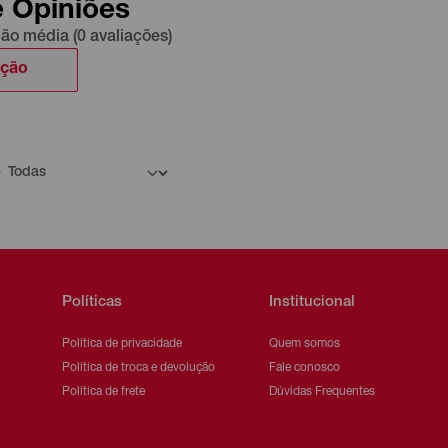
e Opiniões
ção média (0 avaliações)
ação
Políticas
Institucional
Política de privacidade
Quem somos
Política de troca e devolução
Fale conosco
Política de frete
Dúvidas Frequentes