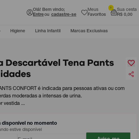
0
Olá! Bem vindo;
Meus
Sua cesta
Entre
ou
cadastre-se
Favoritos
R$ 0,00
o
Higiene
Linha Infantil
Marcas Exclusivas
a Descartável Tena Pants
nidades
NTS CONFORT é indicada para pessoas ativas ou com
rdas moderadas a intensas de urina.
 vestida ...
á disponível no momento
do estive disponível