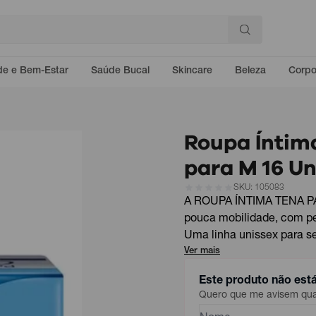
e e Bem-Estar
Saúde Bucal
Skincare
Beleza
Corp
Roupa Íntim
para M 16 U
SKU: 105083
A ROUPA ÍNTIMA TENA PA
pouca mobilidade, com pe
Uma linha unissex para ser
Ver mais
Este produto não est
Quero que me avisem quan