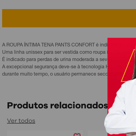
A ROUPA ÍNTIMA TENA PANTS CONFORT é indicada para pesso
Uma linha unissex para ser vestida como roupa íntima, com rá
É indicado para perdas de urina moderada a severa.
A excepcional segurança deve-se à tecnologia High Soft, q
durante muito tempo, o usuário permanece seco e confortável,
Produtos relacionados
Ver todos