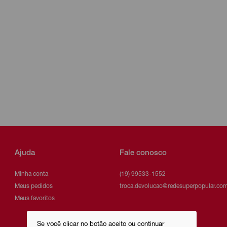
Ajuda
Fale conosco
Minha conta
(19) 99533-1552
Meus pedidos
troca.devolucao@redesuperpopular.com
Meus favoritos
Se você clicar no botão aceito ou continuar