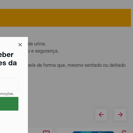
a intensas de urina.
uso, discrição e segurança.
eber
es da
o-a longe da pele de forma que, mesmo sentado ou deitado
es na pele..
romoções.