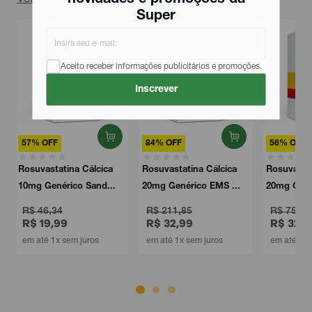
Super
Aceito receber informações publicitários e promoções.
Inscrever
84% OFF
56% OFF
Rosuvastatina Cálcica
Rosuvastatina Cálcica
20mg Genérico EMS ...
20mg Genérico Sand...
R$ 211,85
R$ 75,67
R$ 32,99
R$ 32,99
em até 1x sem juros
em até 1x sem juros