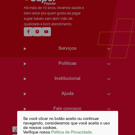
Há mais de 10 anos, levamos saúde e
bem-estar pra quem gosta de pagar
super barato sem abrir mão de
qualidade e bom atendimento.
Serviços
Políticas
Institucional
Ajuda
Fale conosco
Se você clicar no botão aceito ou continuar
navegando, consideramos que você aceita o uso
de nossos cookies.
Verifique nossa
Política de Privacidade.