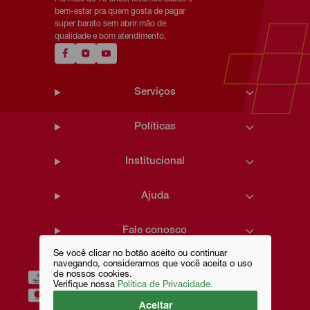
bem-estar pra quem gosta de pagar
super barato sem abrir mão de
qualidade e bom atendimento.
Serviços
Políticas
Institucional
Ajuda
Fale conosco
Se você clicar no botão aceito ou continuar
navegando, consideramos que você aceita o uso
de nossos cookies.
Verifique nossa
Política de Privacidade.
Aceitar