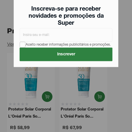
Inscreva-se para receber
novidades e promoções da
Super
Produtos relacionados
Ver todos
Aceito receber informações publicitários e promoções.
Inscrever
Protetor Solar Corporal
Protetor Solar Corporal
L'Oréal Paris So...
L'Oréal Paris So...
R$ 58,99
R$ 67,99