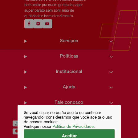
bem-estar pra quem gosta de pagar
super barato sem abrir mão de
qualidade e bom atendimento.
Serviços
Políticas
Institucional
Ajuda
Fale conosco
Se você clicar no botão aceito ou continuar
navegando, consideramos que você aceita o uso
de nossos cookies.
Verifique nossa
Política de Privacidade.
Aceitar