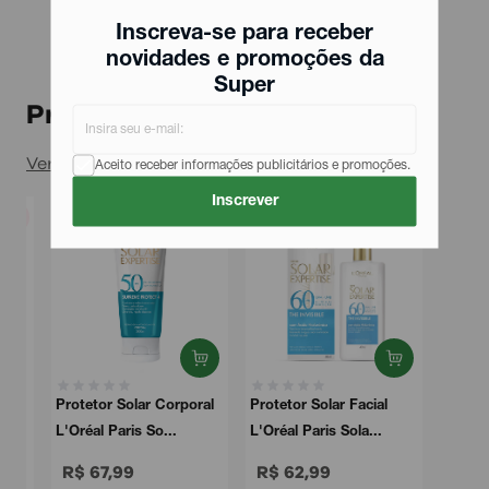
Inscreva-se para receber
novidades e promoções da
Super
Produtos relacionados
Ver todos
Aceito receber informações publicitários e promoções.
Inscrever
Protetor Solar Corporal
Protetor Solar Facial
L'Oréal Paris So...
L'Oréal Paris Sola...
R$ 67,99
R$ 62,99