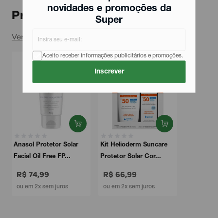
novidades e promoções da
Produtos relacionados
Super
Ver todos
Aceito receber informações publicitários e promoções.
Inscrever
Anasol Protetor Solar
Kit Helioderm Suncare
Facial Oil Free FP...
Protetor Solar Cor...
R$ 74,99
R$ 66,99
ou em 2x sem juros
ou em 2x sem juros