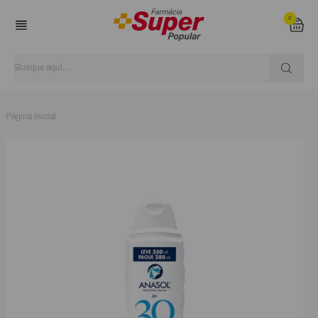
0
Página inicial