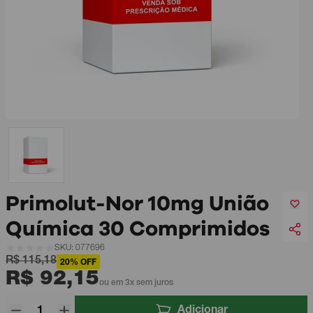
Primolut-Nor 10mg União
Química 30 Comprimidos
SKU: 077696
R$ 115,18
20% OFF
R$ 92,15
ou em 3x sem juros
Adicionar