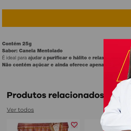
Contém 25g
Sabor:
Canela Mentolado
É ideal para
ajudar a
purificar o hálito
e
relaxar durante 
Não contém açúcar e ainda oferece apenas 2 calorias
Produtos relacionados
Ver todos