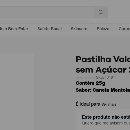
e e Bem-Estar
Saúde Bucal
Skincare
Beleza
Corp
Pastilha Val
sem Açúcar 
SKU: 101911
Contém 25g
Sabor: Canela Mentol
É ideal para
Ver mais
Este produto não est
Quero que me avisem quan