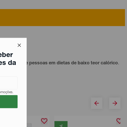
eber
es da
diabéticos
e pessoas em dietas de baixo teor calórico
.
romoções.