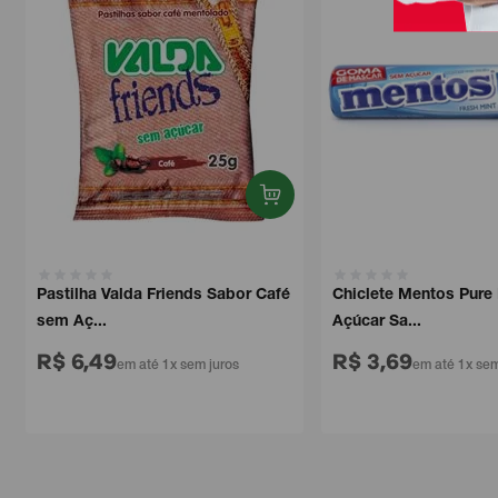
Pastilha Valda Friends Sabor Café
Chiclete Mentos Pure F
sem Aç...
Açúcar Sa...
R$ 6,49
R$ 3,69
em até 1x sem juros
em até 1x sem ju