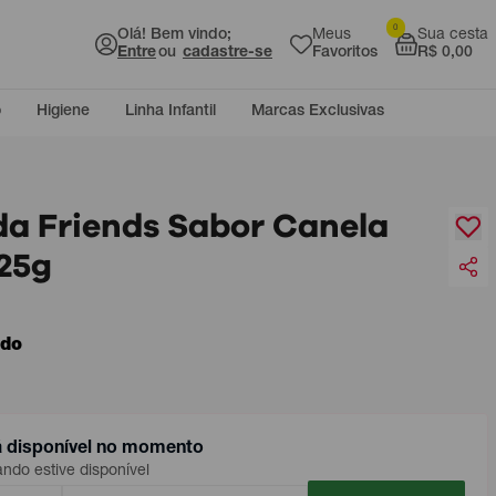
0
Olá! Bem vindo;
Meus
Sua cesta
Entre
ou
cadastre-se
Favoritos
R$ 0,00
o
Higiene
Linha Infantil
Marcas Exclusivas
da Friends Sabor Canela
25g
ado
á disponível no momento
do estive disponível