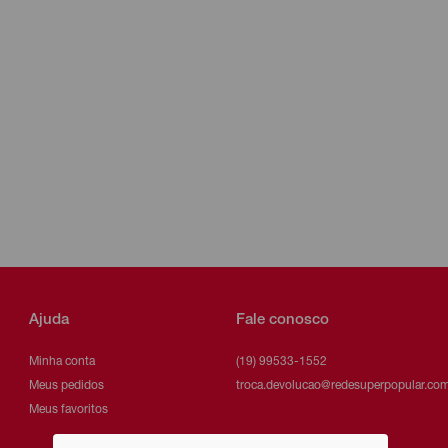
Ajuda
Fale conosco
Minha conta
(19) 99533-1552
Meus pedidos
troca.devolucao@redesuperpopular.com
Meus favoritos