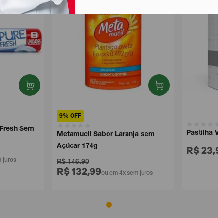
9% OFF
resh Sem
Pastilha Va
Metamucil Sabor Laranja sem
Açúcar 174g
R$ 23,9
ros
R$ 146,90
R$ 132,99
ou em 4x sem juros