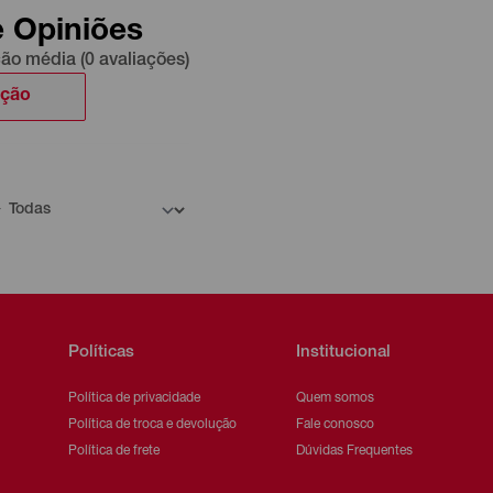
e Opiniões
ção média (0 avaliações)
ação
Políticas
Institucional
Política de privacidade
Quem somos
Política de troca e devolução
Fale conosco
Política de frete
Dúvidas Frequentes