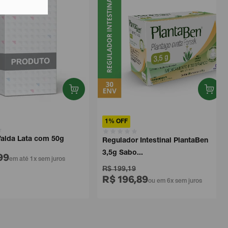
1% OFF
lda Lata com 50g
Regulador Intestinal PlantaBen
3,5g Sabo...
9
em até 1x sem juros
R$ 199,19
R$ 196,89
ou em 6x sem juros