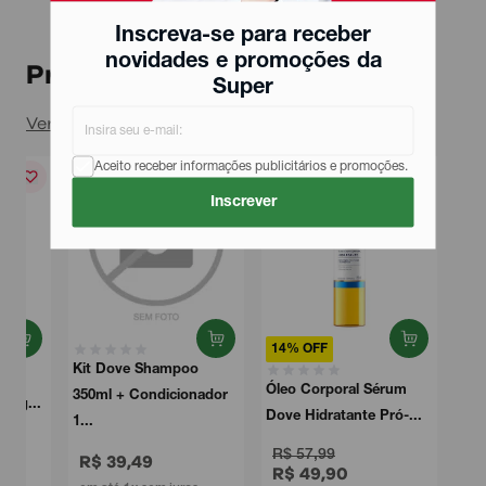
Inscreva-se para receber
novidades e promoções da
Produtos relacionados
Super
Ver todos
Aceito receber informações publicitários e promoções.
Inscrever
14% OFF
Kit Dove Shampoo
Óleo Corporal Sérum
350ml + Condicionador
Dove Hidratante Pró-...
1...
R$ 57,99
R$ 39,49
R$ 49,90