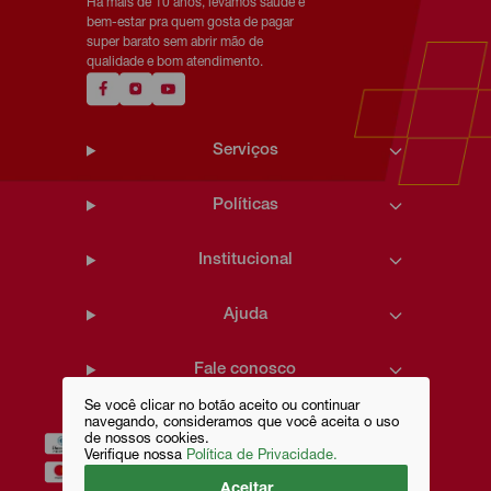
Há mais de 10 anos, levamos saúde e
bem-estar pra quem gosta de pagar
super barato sem abrir mão de
qualidade e bom atendimento.
Serviços
Políticas
Institucional
Ajuda
Fale conosco
Se você clicar no botão aceito ou continuar
navegando, consideramos que você aceita o uso
de nossos cookies.
Verifique nossa
Política de Privacidade.
Aceitar