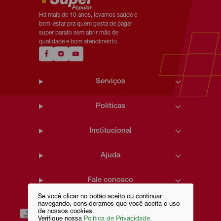
Há mais de 10 anos, levamos saúde e
bem-estar pra quem gosta de pagar
super barato sem abrir mão de
qualidade e bom atendimento.
Serviços
Políticas
Institucional
Ajuda
Fale conosco
Se você clicar no botão aceito ou continuar
navegando, consideramos que você aceita o uso
de nossos cookies.
Verifique nossa
Política de Privacidade.