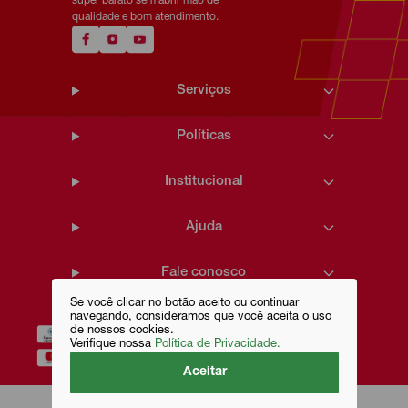
super barato sem abrir mão de
qualidade e bom atendimento.
Serviços
Políticas
Institucional
Ajuda
Fale conosco
Se você clicar no botão aceito ou continuar
navegando, consideramos que você aceita o uso
de nossos cookies.
Verifique nossa
Política de Privacidade.
Aceitar