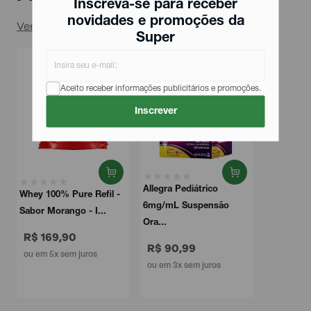
Inscreva-se para receber
novidades e promoções da
Ver todos
Super
Aceito receber informações publicitários e promoções.
Inscrever
Allegra Pediátrico
Whey 100% Pure Refil -
6mg/mL Suspensão
Sabor Morango - I...
Ora...
R$ 169,90
R$ 90,99
ou em 5x sem juros
ou em 3x sem juros