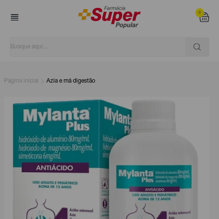
0
Página inicial
Azia e má digestão