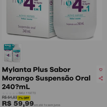
Mylanta Plus Sabor
Morango Suspensão Oral
240?mL
SKU: 119770
R$ 64,83
7% OFF
R$ 59,99
em até 1x sem juros