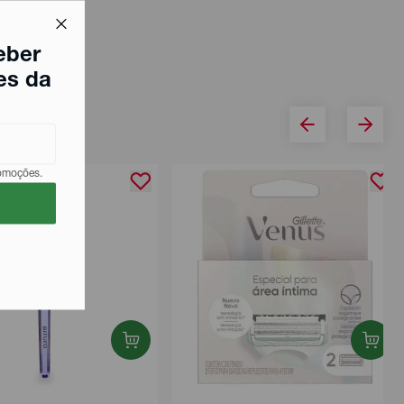
eber
es da
romoções.