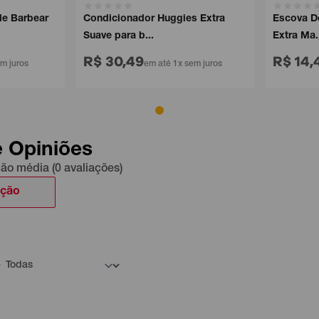
 Barbear
Condicionador Huggies Extra
Escova Dent
Suave para b...
Extra Ma...
R$ 30,49
R$ 14,4
juros
em até 1x sem juros
e Opiniões
ção média (0 avaliações)
ação