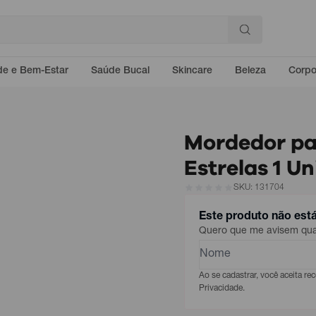
e e Bem-Estar
Saúde Bucal
Skincare
Beleza
Corp
Mordedor pa
Estrelas 1 U
SKU: 131704
Este produto não est
Quero que me avisem quan
Ao se cadastrar, você aceita r
Privacidade.