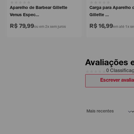
Aparelho de Barbear Gillette
Carga para Aparelho de
Venus Espec...
Gillette ...
R$ 79,99
R$ 16,99
ou em 2x sem juros
em até 1x sem 
Avaliações 
0 Classifica
Escrever avali