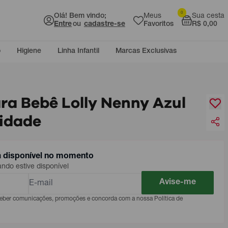
0
Olá! Bem vindo;
Meus
Sua cesta
Entre
ou
cadastre-se
Favoritos
R$ 0,00
o
Higiene
Linha Infantil
Marcas Exclusivas
ra Bebê Lolly Nenny Azul
nidade
á disponível no momento
do estive disponível
Avise-me
eceber comunicações, promoções e concorda com a nossa Política de