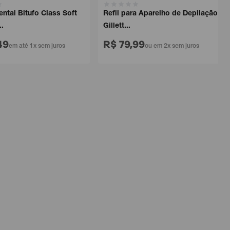
al Bitufo Class Soft
Refil para Aparelho de Depilação
Gillett...
9
R$ 79,99
em até 1x sem juros
ou em 2x sem juros