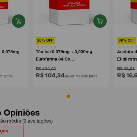
20% OFF
38% OFF
0,075mg
Tâmisa 0,075mg + 0,030mg
Acetato de
Eurofarma 84 Co...
Etinilestra..
R$ 130,42
R$ 26,81
R$ 104,34
R$ 16,62
juros
ou em 3x sem juros
e Opiniões
ção média (0 avaliações)
ação