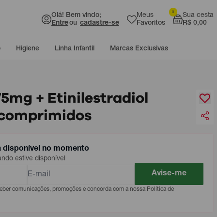
0
Olá! Bem vindo;
Meus
Sua cesta
Entre
ou
cadastre-se
Favoritos
R$ 0,00
o
Higiene
Linha Infantil
Marcas Exclusivas
75mg + Etinilestradiol
 comprimidos
á disponível no momento
do estive disponível
Avise-me
eceber comunicações, promoções e concorda com a nossa Política de