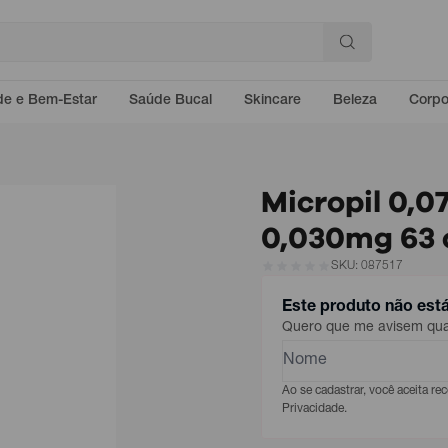
e e Bem-Estar
Saúde Bucal
Skincare
Beleza
Corp
Micropil 0,0
0,030mg 63
SKU: 087517
Este produto não est
Quero que me avisem quan
Ao se cadastrar, você aceita r
Privacidade.