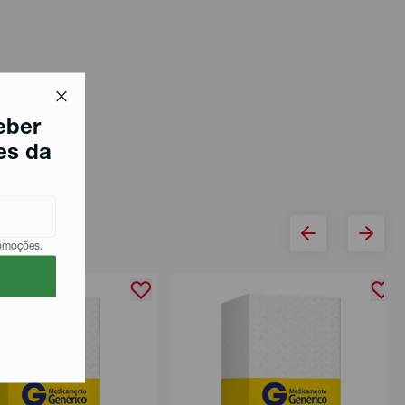
eber
es da
romoções.