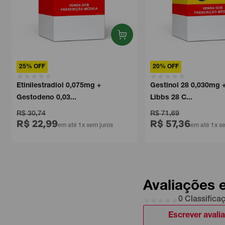
25% OFF
20% OFF
Etinilestradiol 0,075mg +
Gestinol 28 0,030mg + 
Gestodeno 0,03...
Libbs 28 C...
R$ 30,74
R$ 71,69
R$ 22,99
R$ 57,36
em até 1x sem juros
em até 1x sem 
Avaliações 
0 Classifica
Escrever avali