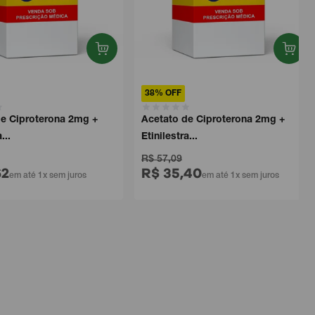
38% OFF
 Ciproterona 2mg +
Acetato de Ciproterona 2mg +
.
Etinilestra...
R$ 57,09
R$ 35,40
em até 1x sem juros
em até 1x sem juros