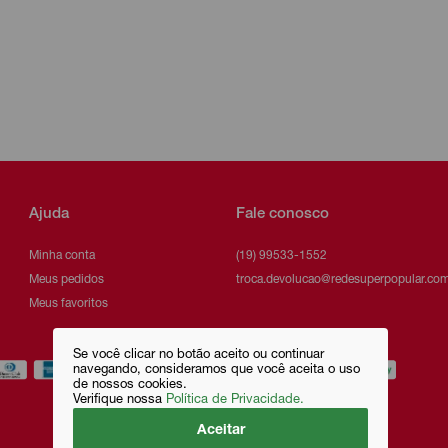
Ajuda
Fale conosco
Minha conta
(19) 99533-1552
Meus pedidos
troca.devolucao@redesuperpopular.com
Meus favoritos
Se você clicar no botão aceito ou continuar
navegando, consideramos que você aceita o uso
de nossos cookies.
Verifique nossa
Política de Privacidade.
Aceitar