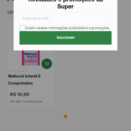
novidades e promoções da
Super
Ver todos
Aceito receber informações publicitários e promoções.
Inscrever
Melhoral Infantil 8
Comprimidos
R$ 10,99
em até 1x sem juros