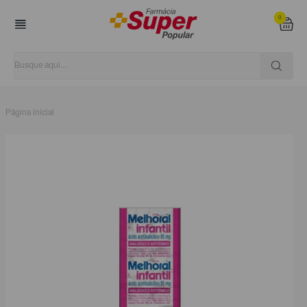
0
Página inicial