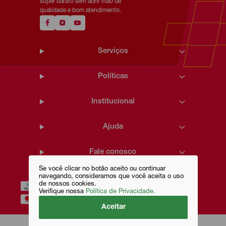
super barato sem abrir mão de
qualidade e bom atendimento.
Serviços
Políticas
Institucional
Ajuda
Fale conosco
Se você clicar no botão aceito ou continuar
navegando, consideramos que você aceita o uso
de nossos cookies.
Verifique nossa
Política de Privacidade.
Aceitar