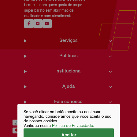
bem-estar pra quem gosta de pagar
super barato sem abrir mão de
qualidade e bom atendimento.
Serviços
Políticas
Institucional
Ajuda
Fale conosco
Se você clicar no botão aceito ou continuar
navegando, consideramos que você aceita o uso
de nossos cookies.
Verifique nossa
Política de Privacidade.
Aceitar