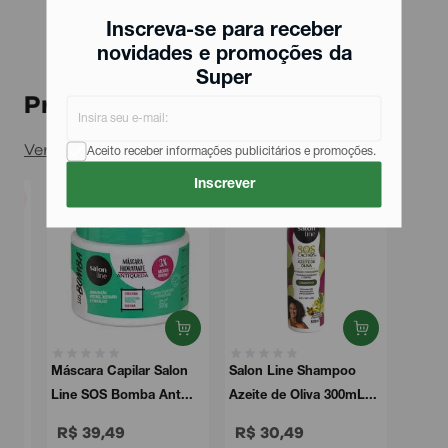
Inscreva-se para receber
novidades e promoções da
Super
Produtos relacionados
Ver todos
Aceito receber informações publicitários e promoções.
Inscrever
Máscara Capilar Salon
Salon Line Shampoo
Line SOS Bomba Ant...
Azeite de Oliva 300mL...
R$ 39,49
R$ 30,49