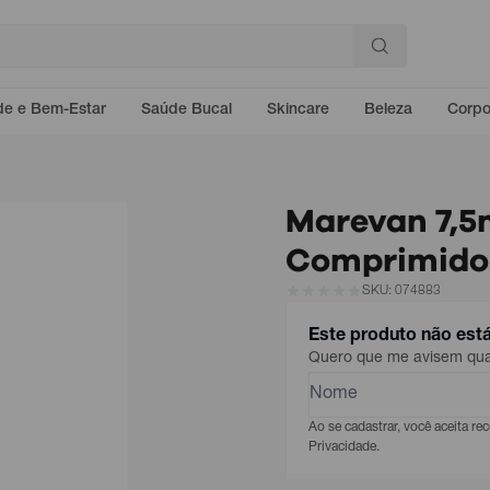
e e Bem-Estar
Saúde Bucal
Skincare
Beleza
Corp
Marevan 7,5
Comprimido
SKU: 074883
Este produto não est
Quero que me avisem quan
Ao se cadastrar, você aceita r
Privacidade.