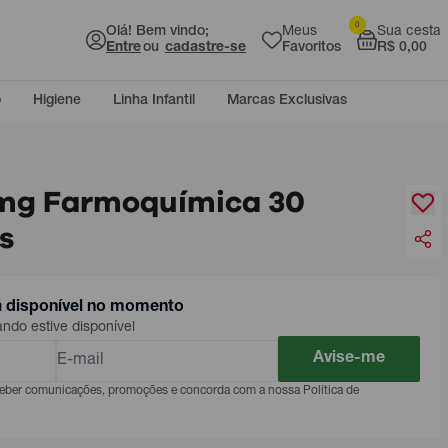
0
Olá! Bem vindo;
Meus
Sua cesta
Entre
ou
cadastre-se
Favoritos
R$ 0,00
o
Higiene
Linha Infantil
Marcas Exclusivas
mg Farmoquímica 30
s
á disponível no momento
do estive disponível
Avise-me
eceber comunicações, promoções e concorda com a nossa Política de