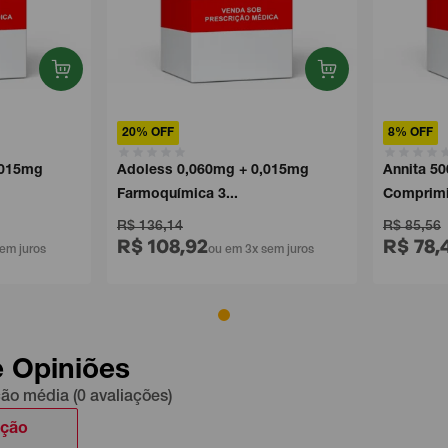
20% OFF
8% OFF
15mg
Adoless 0,060mg + 0,015mg
Annita 500
Farmoquímica 3...
Comprimid
R$ 136,14
R$ 85,56
R$ 108,92
R$ 78,42
 juros
ou em 3x sem juros
e Opiniões
ção média (0 avaliações)
ação