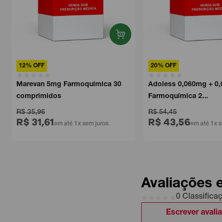
12% OFF
20% OFF
Marevan 5mg Farmoquímica 30
Adoless 0,060mg + 0,0
comprimidos
Farmoquímica 2...
R$ 35,96
R$ 54,45
R$ 31,61
R$ 43,56
em até 1x sem juros
em até 1x sem
Avaliações 
0 Classifica
Escrever avali