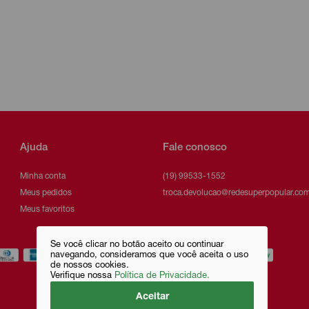
Ajuda
Fale conosco
Minha conta
(19) 99533-1552
Meus pedidos
troca.devolucao@redesuperpopular.com
Meus favoritos
Se você clicar no botão aceito ou continuar
navegando, consideramos que você aceita o uso
de nossos cookies.
Verifique nossa
Política de Privacidade.
Aceitar