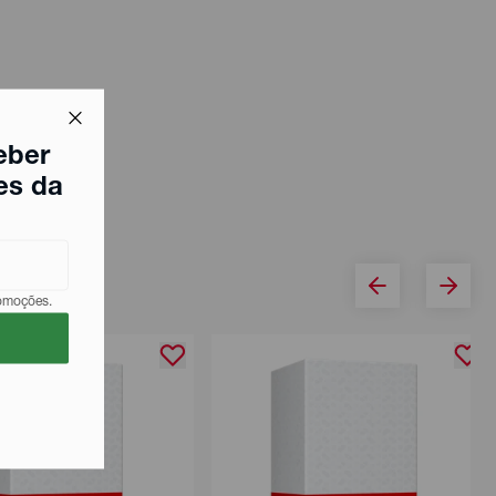
eber
es da
romoções.