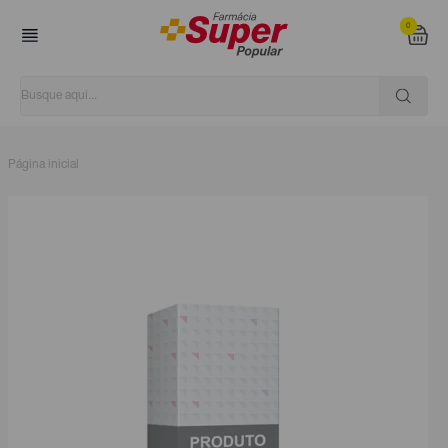
0
Página inicial