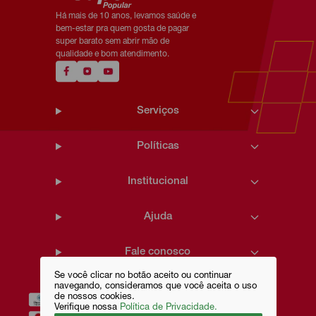
Há mais de 10 anos, levamos saúde e
bem-estar pra quem gosta de pagar
super barato sem abrir mão de
qualidade e bom atendimento.
Serviços
Políticas
Institucional
Ajuda
Fale conosco
Se você clicar no botão aceito ou continuar
navegando, consideramos que você aceita o uso
de nossos cookies.
Verifique nossa
Política de Privacidade.