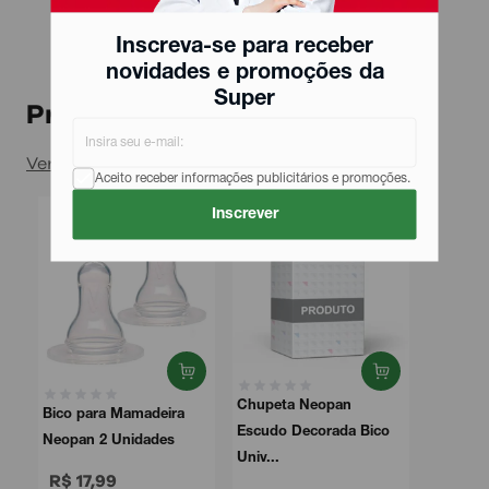
Inscreva-se para receber
novidades e promoções da
Super
Produtos relacionados
Ver todos
Aceito receber informações publicitários e promoções.
Inscrever
Chupeta Neopan
Bico para Mamadeira
Escudo Decorada Bico
Neopan 2 Unidades
Univ...
R$ 17,99