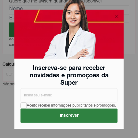
Quero que me avisem quando estive disponível
Avise-me
Ao se cadastrar, você aceita receber comunicações, promoções e
concorda com a nossa Política de Privacidade.
Calcule seu frete
Inscreva-se para receber
Calcular
novidades e promoções da
Super
Não sei meu CEP
Aceito receber informações publicitários e promoções.
Inscrever