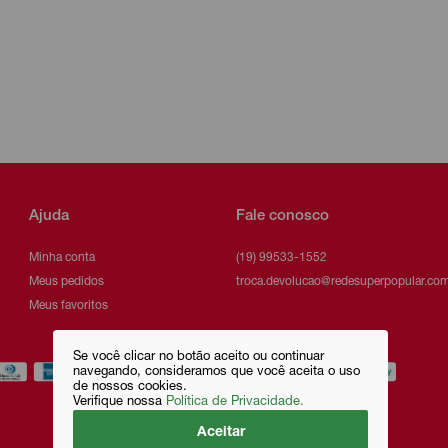
Ajuda
Fale conosco
Minha conta
(19) 99533-1552
Meus pedidos
troca.devolucao@redesuperpopular.com
Meus favoritos
Se você clicar no botão aceito ou continuar
navegando, consideramos que você aceita o uso
de nossos cookies.
Verifique nossa
Política de Privacidade.
Aceitar