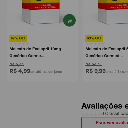
47% OFF
63% OFF
Maleato de Enalapril 10mg
Maleato de Enalapril 5
Genérico Germe...
Genérico Germed...
R$ 9,33
R$ 26,81
R$ 4,99
R$ 9,99
em até 1x sem juros
em até 1x sem ju
Avaliações 
0 Classifica
Escrever avali