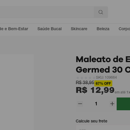
e e Bem-Estar
Saúde Bucal
Skincare
Beleza
Corp
Maleato de 
Germed 30 
SKU: 109664
R$ 38,95
67% OFF
R$ 12,99
em até 1x
Calcule seu frete