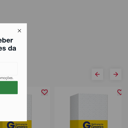
eber
es da
romoções.