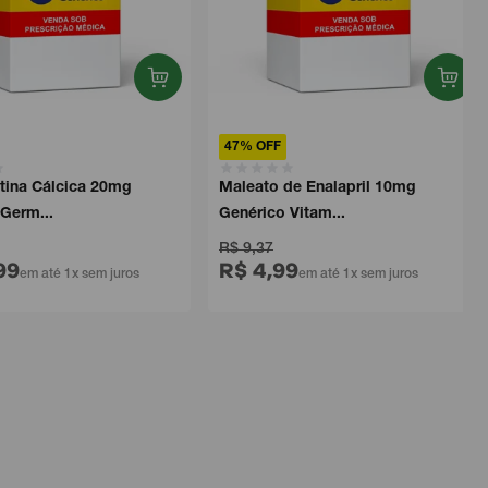
47% OFF
na Cálcica 20mg
Maleato de Enalapril 10mg
rm...
Genérico Vitam...
R$ 9,37
9
R$ 4,99
em até 1x sem juros
em até 1x sem juros