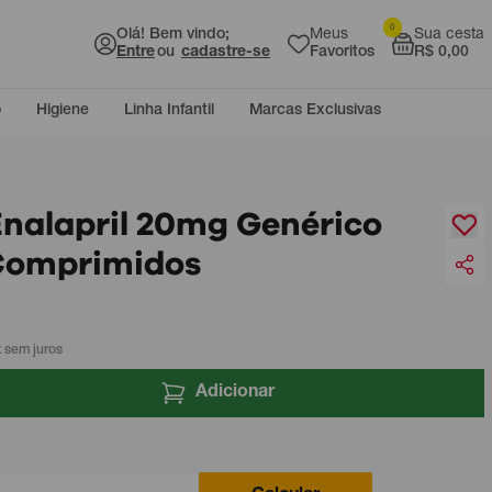
0
Olá! Bem vindo;
Meus
Sua cesta
Entre
ou
cadastre-se
Favoritos
R$ 0,00
o
Higiene
Linha Infantil
Marcas Exclusivas
Enalapril 20mg Genérico
Comprimidos
 sem juros
Adicionar