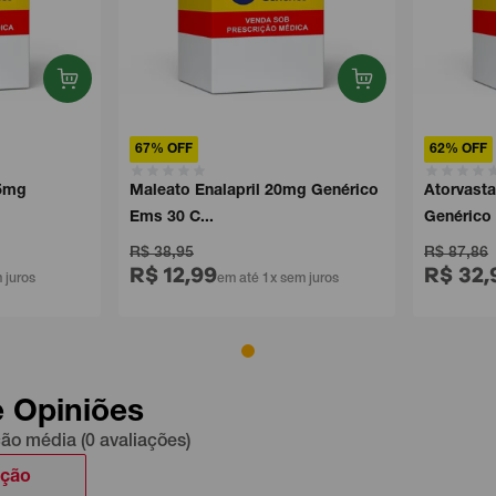
67% OFF
62% OFF
mg
Maleato Enalapril 20mg Genérico
Atorvastati
Ems 30 C...
Genérico Ge
R$ 38,95
R$ 87,86
R$ 12,99
R$ 32,9
ros
em até 1x sem juros
e Opiniões
ção média (0 avaliações)
ação