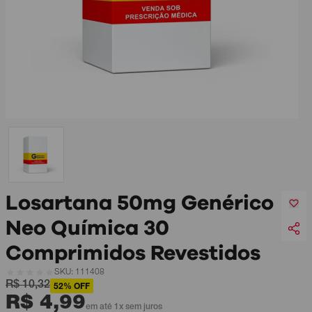
Losartana 50mg Genérico
Neo Química 30
Comprimidos Revestidos
SKU: 111408
R$ 10,32
52% OFF
R$ 4,99
em até 1x sem juros