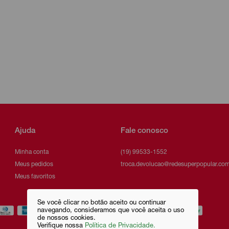
Ajuda
Fale conosco
Minha conta
(19) 99533-1552
Meus pedidos
troca.devolucao@redesuperpopular.com
Meus favoritos
Se você clicar no botão aceito ou continuar
navegando, consideramos que você aceita o uso
de nossos cookies.
Verifique nossa
Política de Privacidade.