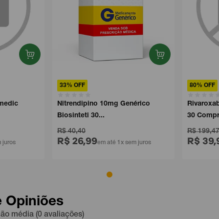
33% OFF
80% OFF
medic
Nitrendipino 10mg Genérico
Rivaroxa
Biosinteti 30...
30 Compri
R$ 40,40
R$ 199,4
R$ 26,99
R$ 39,
 juros
em até 1x sem juros
e Opiniões
ção média (0 avaliações)