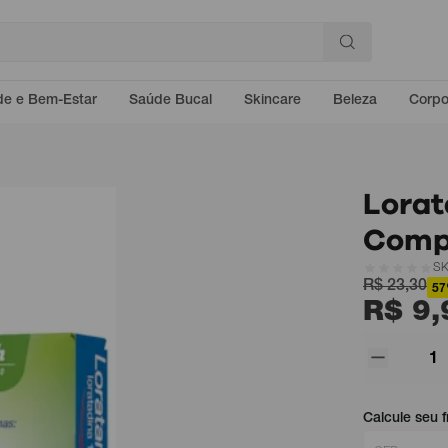
e e Bem-Estar
Saúde Bucal
Skincare
Beleza
Corp
Lorat
Comp
SK
R$ 23,30
57
R$ 9,
Calcule seu f