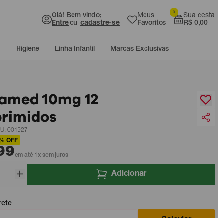
0
Olá! Bem vindo;
Meus
Sua cesta
Entre
ou
cadastre-se
Favoritos
R$ 0,00
o
Higiene
Linha Infantil
Marcas Exclusivas
amed 10mg 12
rimidos
U: 001927
% OFF
99
em até 1x sem juros
Adicionar
rete