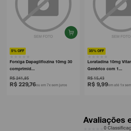
5% OFF
35% OFF
Forxiga Dapagliflozina 10mg 30
Loratadina 10mg Vita
comprimid...
Genérico com 1...
R$ 241,85
R$ 15,43
R$ 229,76
R$ 9,99
ou em 7x sem juros
em até 1x sem
Avaliações 
0 Classifica