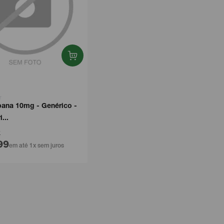
bana 10mg - Genérico -
...
7
99
em até 1x sem juros