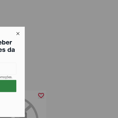
eber
es da
romoções.