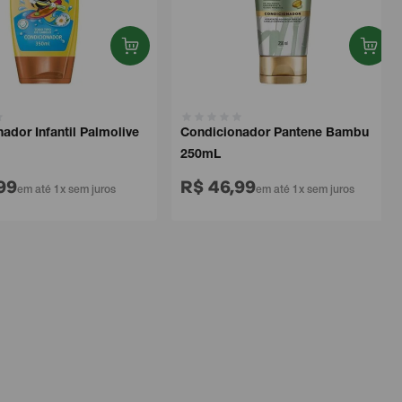
or Infantil Palmolive
Condicionador Pantene Bambu
250mL
9
R$ 46,99
em até 1x sem juros
em até 1x sem juros