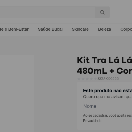
e e Bem-Estar
Saúde Bucal
Skincare
Beleza
Corp
Kit Tra Lá L
480mL + Co
SKU: 096555
Este produto não est
Quero que me avisem quan
Ao se cadastrar, você aceita r
Privacidade.