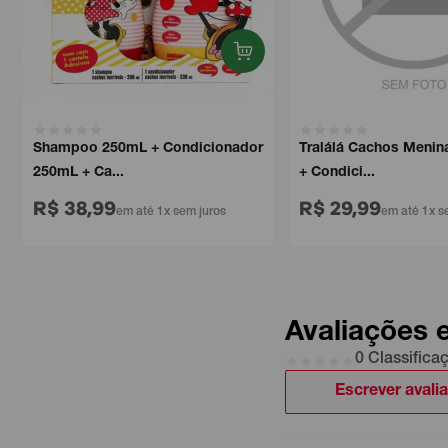
Shampoo 250mL + Condicionador
Tralálá Cachos Menina
250mL + Ca...
+ Condici...
R$ 38,99
R$ 29,99
em até 1x sem juros
em até 1x sem 
Avaliações 
0 Classifica
Escrever avali