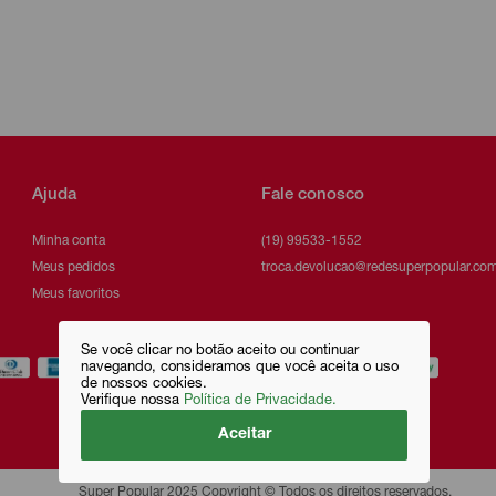
Ajuda
Fale conosco
Minha conta
(19) 99533-1552
Meus pedidos
troca.devolucao@redesuperpopular.com
Meus favoritos
Se você clicar no botão aceito ou continuar
navegando, consideramos que você aceita o uso
de nossos cookies.
Verifique nossa
Política de Privacidade.
Aceitar
Super Popular 2025 Copyright © Todos os direitos reservados.