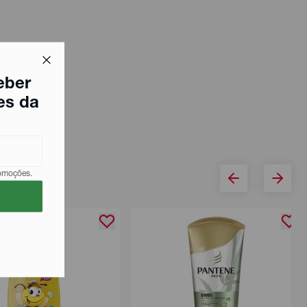
eber
es da
romoções.