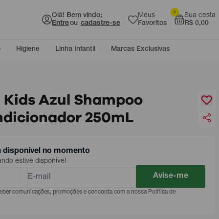
0
Olá! Bem vindo;
Meus
Sua cesta
Entre
ou
cadastre-se
Favoritos
R$ 0,00
o
Higiene
Linha Infantil
Marcas Exclusivas
á Kids Azul Shampoo
ndicionador 250mL
á disponível no momento
do estive disponível
Avise-me
eceber comunicações, promoções e concorda com a nossa Política de