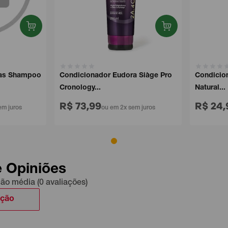
s Shampoo
Condicionador Eudora Siàge Pro
Condicionad
Cronology...
Natural...
R$ 73,99
R$ 24,9
juros
ou em 2x sem juros
e Opiniões
ção média (0 avaliações)
ação