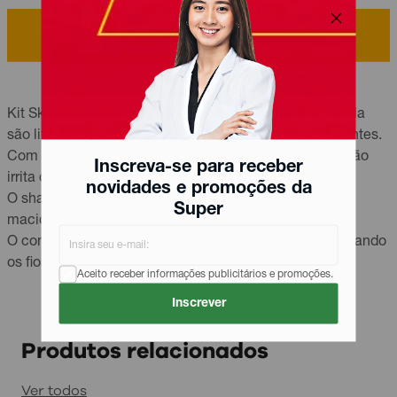
Descrição
Kit Skalinha Bebê Shampoo + Condicionador Camomila
são livres de parabenos, petrolato, óleo mineral e corantes.
Com fórmula hipoalergênica e ingredientes naturais, não
Inscreva-se para receber
irrita os olhos e pele dos pequenos.
novidades e promoções da
O shampoo limpa delicadamente os fios, deixando-os
Super
macios, sedosos e com brilho.
O condicionador desembaraça de maneira suave, deixando
os fios macios, sedosos e com brilho..
Aceito receber informações publicitários e promoções.
Inscrever
Produtos relacionados
Ver todos