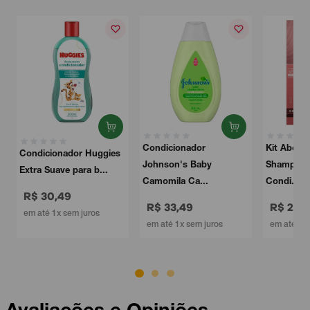
Condicionador
Kit Above Nutrição
Johnson's Baby
Shampoo 325mL +
Camomila Ca...
Condi...
R$ 33,49
R$ 24,49
em até 1x sem juros
em até 1x sem juros