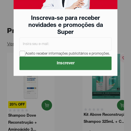
Inscreva-se para receber
novidades e promoções da
Produtos relacionados
Super
Ver todos
Aceito receber informações publicitários e promoções.
Inscrever
% OFF
Kit Above Reconstrução
mpoo Dove
Shampoo 325mL + C...
onstrução +
noácido 3...