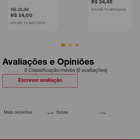
R$ 24,49
 29,99
em até 1x sem juros
 24,00
até 1x sem juros
Avaliações e Opiniões
0 Classificação média (0 avaliações)
Escrever avaliação