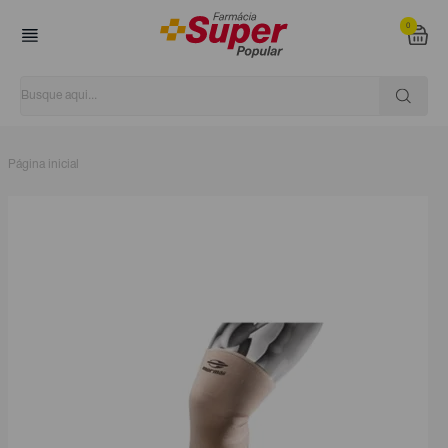
0
Página inicial