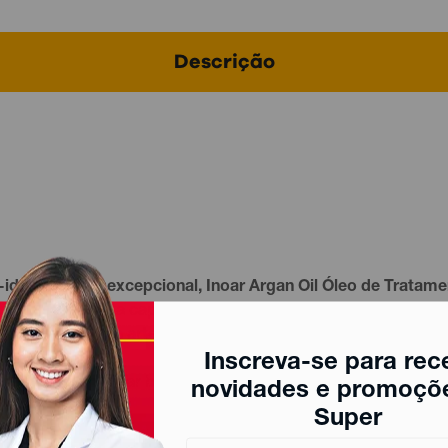
Descrição
i-idade
natural excepcional, Inoar Argan Oil Óleo de Tratam
ra. Possui alta capacidade lubrificante, que devolve o bri
rima é produzida artesanalmente por cooperativa sustentáv
Inscreva-se para rec
e os fios para dar brilho, tirar o frizz e protegê-los da u
novidades e promoçõ
Super