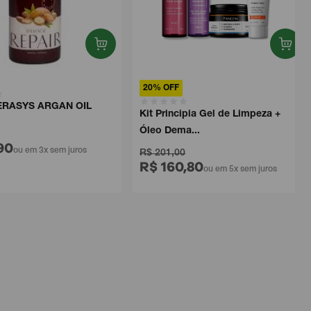
20% OFF
ASYS ARGAN OIL
Kit Principia Gel de Limpeza +
Óleo Dema...
0
ou em 3x sem juros
R$ 201,00
R$ 160,80
ou em 5x sem juros