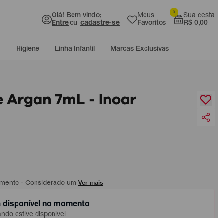
0
Olá! Bem vindo;
Meus
Sua cesta
Entre
ou
cadastre-se
Favoritos
R$ 0,00
o
Higiene
Linha Infantil
Marcas Exclusivas
e Argan 7mL - Inoar
tamento - Considerado um
Ver mais
á disponível no momento
do estive disponível