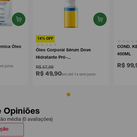
14% OFF
ica Óleo
COND. KER
Óleo Corporal Sérum Dove
400ML
Hidratante Pró-...
R$ 99,9
juros
R$ 57,99
R$ 49,90
em até 1x sem juros
e Opiniões
ção média (0 avaliações)
ação