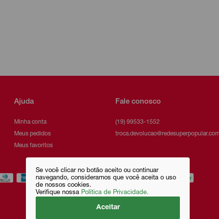
Ajuda
Fale conosco
Minha conta
(19) 99533-1552
Meus pedidos
troca.devolucao@redesuperpopular.com
Meus favoritos
Se você clicar no botão aceito ou continuar
navegando, consideramos que você aceita o uso
de nossos cookies.
Verifique nossa
Política de Privacidade.
Aceitar