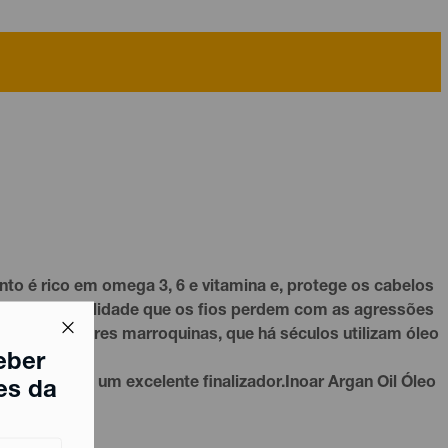
ento é rico em
omega 3
, 6 e
vitamina e
, protege os cabelos
lho e a flexibilidade que os fios perdem com as agressões
eis de mulheres marroquinas, que há séculos utilizam óleo
eber
midade.Além de um excelente
finalizador
.Inoar Argan Oil Óleo
es da