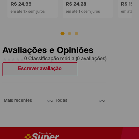
R$ 24,99
R$ 24,28
R$ 19,9
em até 1x sem juros
em até 1x sem juros
em até 1x 
Avaliações e Opiniões
0 Classificação média (0 avaliações)
Escrever avaliação