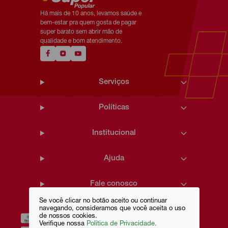
Há mais de 10 anos, levamos saúde e
bem-estar pra quem gosta de pagar
super barato sem abrir mão de
qualidade e bom atendimento.
Serviços
Políticas
Institucional
Ajuda
Fale conosco
Se você clicar no botão aceito ou continuar
navegando, consideramos que você aceita o uso
de nossos cookies.
Verifique nossa
Política de Privacidade.