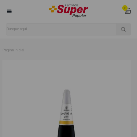
0
Página inicial