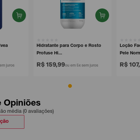
ivea
Hidratante para Corpo e Rosto
Loção Fac
Profuse Hi...
Pele Norm
R$ 159,99
R$ 107
em juros
ou em 5x sem juros
e Opiniões
ção média (0 avaliações)
ação