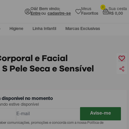
0
Olá! Bem vindo;
Meus
Sua cesta
Entre
ou
cadastre-se
Favoritos
R$ 0,00
o
Higiene
Linha Infantil
Marcas Exclusivas
orporal e Facial
 Pele Seca e Sensível
á disponível no momento
do estive disponível
Avise-me
eceber comunicações, promoções e concorda com a nossa Política de