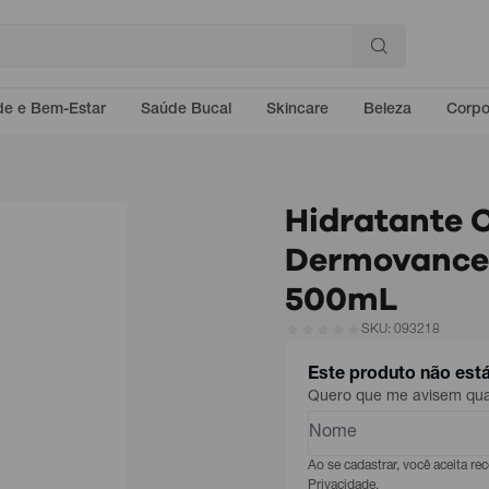
e e Bem-Estar
Saúde Bucal
Skincare
Beleza
Corp
Hidratante C
Dermovance S
500mL
SKU: 093218
Este produto não est
Quero que me avisem quan
Ao se cadastrar, você aceita r
Privacidade.