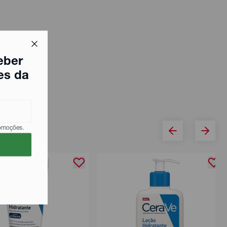
eber
es da
romoções.