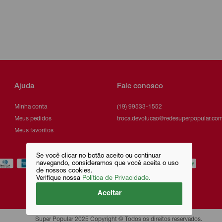
Ajuda
Fale conosco
Minha conta
(19) 99533-1552
Meus pedidos
troca.devolucao@redesuperpopular.com
Meus favoritos
Se você clicar no botão aceito ou continuar
navegando, consideramos que você aceita o uso
de nossos cookies.
Verifique nossa
Política de Privacidade.
Aceitar
Super Popular 2025 Copyright © Todos os direitos reservados.