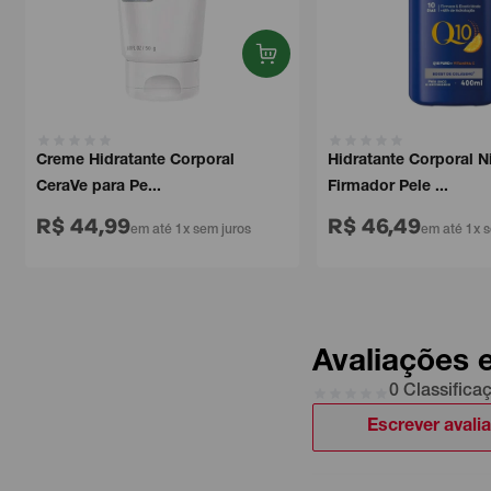
Creme Hidratante Corporal
Hidratante Corporal N
CeraVe para Pe...
Firmador Pele ...
R$ 44,99
R$ 46,49
em até 1x sem juros
em até 1x s
Avaliações 
0 Classifica
Escrever avali