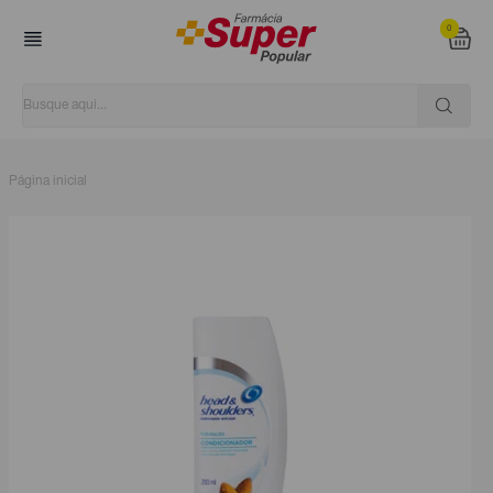
0
Página inicial