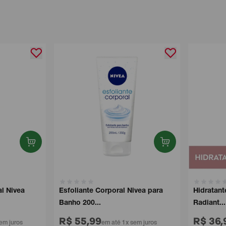
Nivea
Esfoliante Corporal Nivea para
Hidratante 
Banho 200...
Radiant...
R$ 55,99
R$ 36,9
juros
em até 1x sem juros