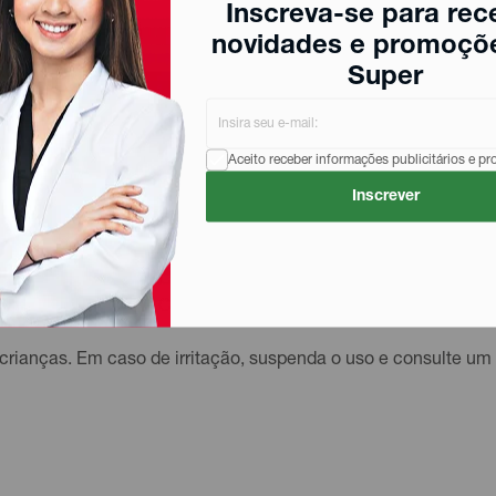
Inscreva-se para rec
novidades e promoçõ
Super
úteos e barriga.
Aceito receber informações publicitários e p
Inscrever
ohol; Dimethicone; Ubiquinone; Carnitine; Glyceryl Gluco
iol; Citral; Parfum; CI 42090; Glycerin
crianças. Em caso de irritação, suspenda o uso e consulte um