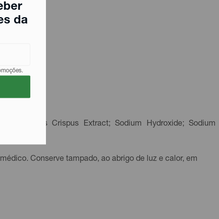
eber
es da
romoções.
side; Chondrus Crispus Extract; Sodium Hydroxide; Sodium
 médico. Conserve tampado, ao abrigo de luz e calor, em