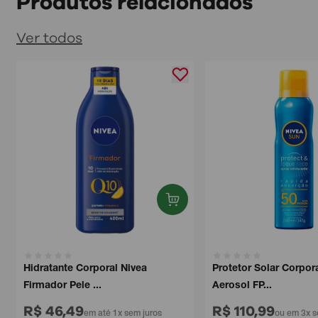
Produtos relacionados
Ver todos
Hidratante Corporal Nivea
Protetor Solar Corporal 
Firmador Pele ...
Aerosol FP...
R$ 46,49
R$ 110,99
em até 1x sem juros
ou em 3x sem 