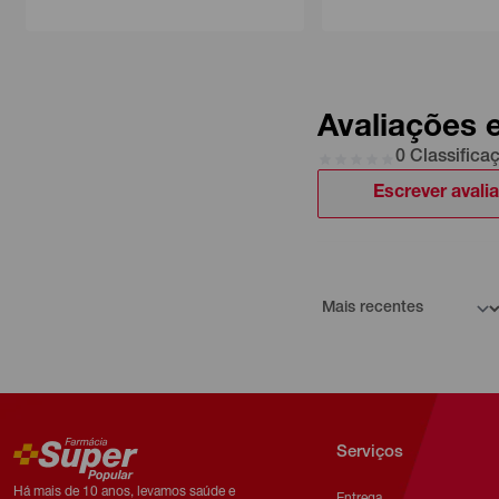
Avaliações 
0 Classifica
Escrever avali
Serviços
Há mais de 10 anos, levamos saúde e
Entrega