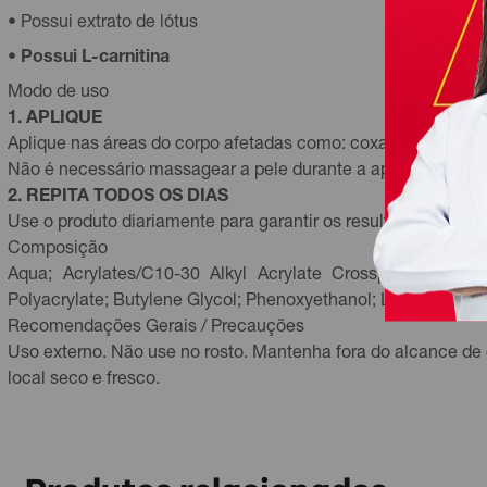
• Possui extrato de lótus
•
Possui L-carnitina
Modo de uso
1. APLIQUE
Aplique nas áreas do corpo afetadas como: coxas, culotes, gl
Não é necessário massagear a pele durante a aplicação.
2. REPITA TODOS OS DIAS
Use o produto diariamente para garantir os resultados.
Composição
Aqua; Acrylates/C10-30 Alkyl Acrylate Crosspolymer; Alc
Polyacrylate; Butylene Glycol; Phenoxyethanol; Linalool; Geran
Recomendações Gerais / Precauções
Uso externo. Não use no rosto. Mantenha fora do alcance de 
local seco e fresco.