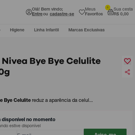
0
Olá! Bem vindo;
Meus
Sua cesta
Entre
ou
cadastre-se
Favoritos
R$ 0,00
o
Higiene
Linha Infantil
Marcas Exclusivas
 Nivea Bye Bye Celulite
0g
e Bye Celulite
reduz a aparência da celul...
á disponível no momento
do estive disponível