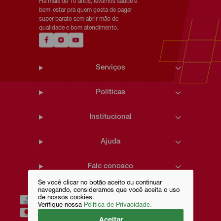
Há mais de 10 anos, levamos saúde e
bem-estar pra quem gosta de pagar
super barato sem abrir mão de
qualidade e bom atendimento.
Serviços
Políticas
Institucional
Ajuda
Fale conosco
Se você clicar no botão aceito ou continuar
navegando, consideramos que você aceita o uso
de nossos cookies.
Verifique nossa
Política de Privacidade.
Aceitar