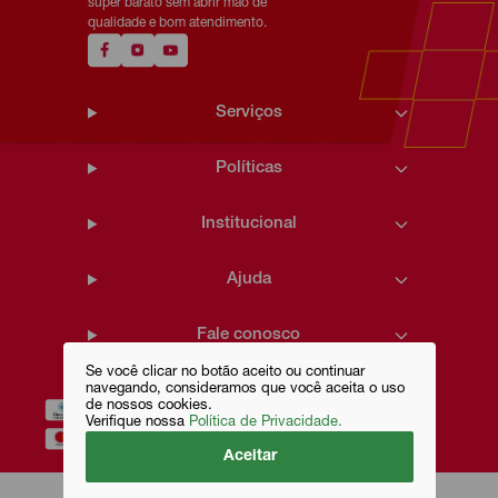
super barato sem abrir mão de
qualidade e bom atendimento.
Serviços
Políticas
Institucional
Ajuda
Fale conosco
Se você clicar no botão aceito ou continuar
navegando, consideramos que você aceita o uso
de nossos cookies.
Verifique nossa
Política de Privacidade.
Aceitar